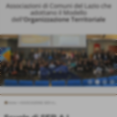
Associazioni di Comuni del Lazio che
adottano il Modello
dell
'Organizzazione Territoriale
Home
>
ASSOCIAZIONE SER.A.L.