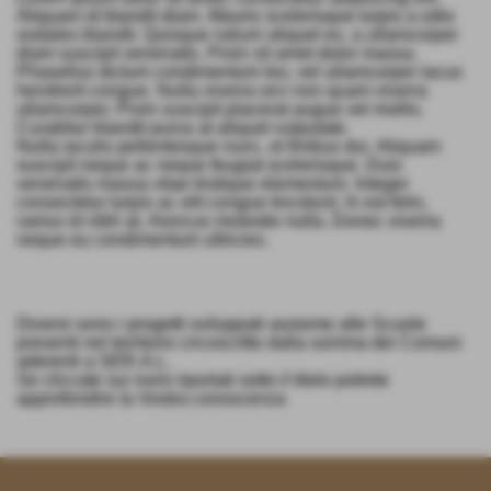
Aliquam id blandit diam. Mauris scelerisque turpis a odio
sodales blandit. Quisque rutrum aliquet ex, a ullamcorper
diam suscipit venenatis. Proin sit amet dolor massa.
Phasellus dictum condimentum leo, vel ullamcorper lacus
hendrerit congue. Nulla viverra orci non quam viverra
ullamcorper. Proin suscipit placerat augue vel mollis.
Curabitur blandit purus at aliquet vulputate.
Nulla iaculis pellentesque nunc, et finibus dui. Aliquam
suscipit neque ac neque feugiat scelerisque. Duis
venenatis massa vitae tristique elementum. Integer
consectetur turpis ac elit congue tincidunt. In est felis,
varius id nibh at, rhoncus molestie nulla. Donec viverra
neque eu condimentum ultricies.
Diversi sono i progetti sviluppati assieme alle Scuole
presenti nel territorio circoscritto dalla somma dei Comuni
aderenti a SER.A.L .
Se cliccate sui nomi riportati sotto il titolo potrete
approfondire la Vostra conoscenza