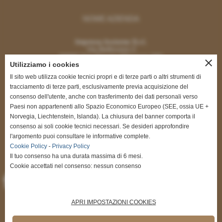
NOME AZIENDA
Impresa Insieme S.r.l.
Via Bellincioni 2
20097 San Donato Milanese (MI)
close
Utilizziamo i cookies
Il sito web utilizza cookie tecnici propri e di terze parti o altri strumenti di
tracciamento di terze parti, esclusivamente previa acquisizione del
consenso dell'utente, anche con trasferimento dei dati personali verso
Paesi non appartenenti allo Spazio Economico Europeo (SEE, ossia UE +
CONTATTI
Norvegia, Liechtenstein, Islanda). La chiusura del banner comporta il
consenso ai soli cookie tecnici necessari. Se desideri approfondire
renatodigregorio@impresainsieme.com
l'argomento puoi consultare le informative complete.
segreteria@impresainsieme.com
Cookie Policy
-
Privacy Policy
Tel. 335.5464451
Il tuo consenso ha una durata massima di 6 mesi.
Cookie accettati nel consenso: nessun consenso
APRI IMPOSTAZIONI COOKIES
INFO UTILI