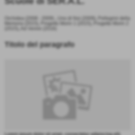
Scuole di SER.A.L.
Orchidea (2008 - 2009)
,
Uno di Noi (2009)
,
Pellegrini della
Memoria (2015)
,
Progetto Morin 1 (2015)
,
Progetto Morin 2
(2015)
,
Ad Venire (2016)
Titolo del paragrafo
Lorem ipsum dolor sit amet, consectetur adipiscing elit.