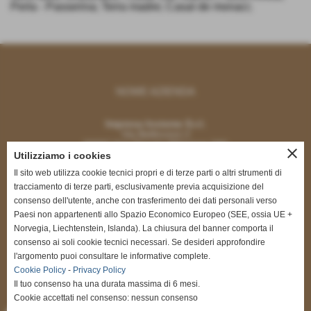
Perla - Passerina; Terra madre; Casal de monaci;
NOME AZIENDA
Impresa Insieme S.r.l.
Via Bellincioni 2
20097 San Donato Milanese (MI)
close
Utilizziamo i cookies
Il sito web utilizza cookie tecnici propri e di terze parti o altri strumenti di
tracciamento di terze parti, esclusivamente previa acquisizione del
consenso dell'utente, anche con trasferimento dei dati personali verso
Paesi non appartenenti allo Spazio Economico Europeo (SEE, ossia UE +
CONTATTI
Norvegia, Liechtenstein, Islanda). La chiusura del banner comporta il
consenso ai soli cookie tecnici necessari. Se desideri approfondire
renatodigregorio@impresainsieme.com
l'argomento puoi consultare le informative complete.
segreteria@impresainsieme.com
Cookie Policy
-
Privacy Policy
Tel. 335.5464451
Il tuo consenso ha una durata massima di 6 mesi.
Cookie accettati nel consenso: nessun consenso