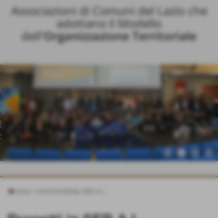
Associazioni di Comuni del Lazio che
adottano il Modello
dell
'Organizzazione Territoriale
Home
>
ASSOCIAZIONE SER.A.L.