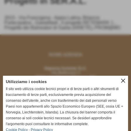
Progetti in SER.A.L.
2015 - Via Francigena - Appia Latina
,
Bilancio
Partecipativo
,
GaetaMark
,
Il progetto RETEMARK 1
,
Progetto dei Balneatori di Gaeta (ARIETE)
,
PROM@MO
NOME AZIENDA
Impresa Insieme S.r.l.
Via Bellincioni 2
20097 San Donato Milanese (MI)
close
Utilizziamo i cookies
Il sito web utilizza cookie tecnici propri e di terze parti o altri strumenti di
tracciamento di terze parti, esclusivamente previa acquisizione del
consenso dell'utente, anche con trasferimento dei dati personali verso
Paesi non appartenenti allo Spazio Economico Europeo (SEE, ossia UE +
CONTATTI
Norvegia, Liechtenstein, Islanda). La chiusura del banner comporta il
consenso ai soli cookie tecnici necessari. Se desideri approfondire
renatodigregorio@impresainsieme.com
l'argomento puoi consultare le informative complete.
segreteria@impresainsieme.com
Cookie Policy
-
Privacy Policy
Tel. 335.5464451