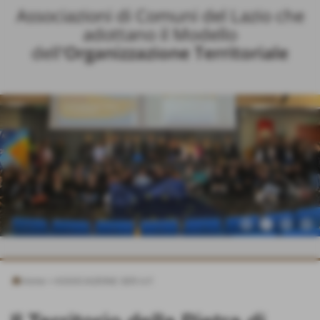
Associazioni di Comuni del Lazio che
adottano il Modello
dell
'Organizzazione Territoriale
Home
>
ASSOCIAZIONE SER.A.F.