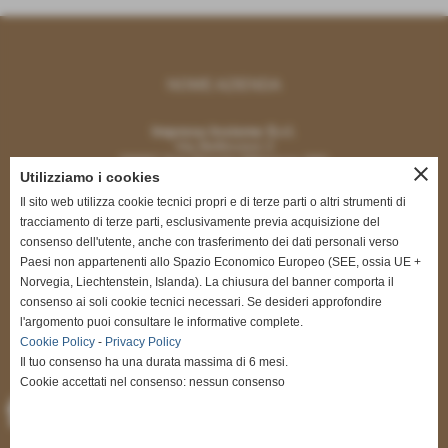
NOME AZIENDA
Impresa Insieme S.r.l.
Via Bellincioni 2
20097 San Donato Milanese (MI)
close
Utilizziamo i cookies
Il sito web utilizza cookie tecnici propri e di terze parti o altri strumenti di
tracciamento di terze parti, esclusivamente previa acquisizione del
consenso dell'utente, anche con trasferimento dei dati personali verso
Paesi non appartenenti allo Spazio Economico Europeo (SEE, ossia UE +
CONTATTI
Norvegia, Liechtenstein, Islanda). La chiusura del banner comporta il
consenso ai soli cookie tecnici necessari. Se desideri approfondire
renatodigregorio@impresainsieme.com
l'argomento puoi consultare le informative complete.
segreteria@impresainsieme.com
Cookie Policy
-
Privacy Policy
Tel. 335.5464451
Il tuo consenso ha una durata massima di 6 mesi.
Cookie accettati nel consenso: nessun consenso