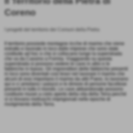
Il Territorio della Pietra di
Coreno
I progetti del territorio dei Comuni della Pietra
Il territorio possiede montagne ricche di marmo che viene
estratto e lavorato in loco dalle imprese che sono state
costituite ad hoc e che si collocano lungo la superstrada
che va da Cassino a Formia. Viaggiando su questa
superstrada si possono vedere le cave in altro e le
fabbriche in basso. Gli imprenditori delle fabbriche presenti
in loco sono diventati così bravi nel lavorare il marmo che
alcuni di essi importano il marmo da altri Paesi, lo lavorano
qui e ci arredano i palazzi e le dimore di persone facoltose
presenti in tutto il mondo. Le cave abbandonate possono
costituire musei a cielo aperto della vita della Terra perché
vi si trovano molluschi imprigionati nelle epoche di
rivolgimento della Terra.