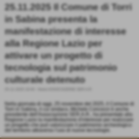
25.11.2025 Il Comune di Torri
in Sabina presenta la
manifestazione di interesse
alla Regione Lazio per
attivare un progetto di
tecnologia sul patrimonio
culturale detenuto
25-11-2025 19:40
-
News ASSOCIAZIONE SER.A.R.
Nella giornata di oggi, 25 novembre del 2025, il Comune di
Torri in Sabina, il cui sindaco, Michele Concezzi è anche
presidente dell'Associazione SER.A.R., ha presentato alla
Regione Lazio la manifestazione d'interesse per realizzare
un progetto che può valorizzare il patrimonio archeologico
del territorio attraverso l'uso di nuove tecnologie.