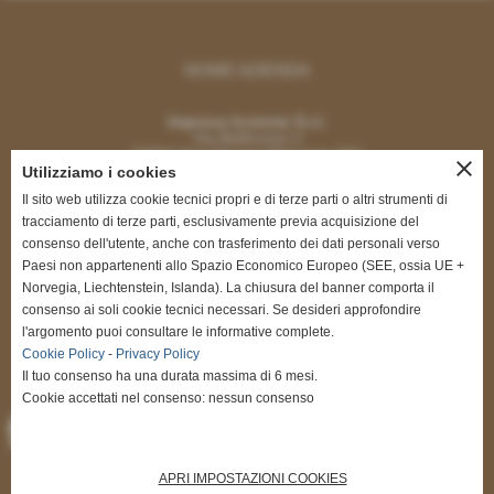
NOME AZIENDA
Impresa Insieme S.r.l.
Via Bellincioni 2
20097 San Donato Milanese (MI)
close
Utilizziamo i cookies
Il sito web utilizza cookie tecnici propri e di terze parti o altri strumenti di
tracciamento di terze parti, esclusivamente previa acquisizione del
consenso dell'utente, anche con trasferimento dei dati personali verso
Paesi non appartenenti allo Spazio Economico Europeo (SEE, ossia UE +
CONTATTI
Norvegia, Liechtenstein, Islanda). La chiusura del banner comporta il
consenso ai soli cookie tecnici necessari. Se desideri approfondire
renatodigregorio@impresainsieme.com
l'argomento puoi consultare le informative complete.
segreteria@impresainsieme.com
Cookie Policy
-
Privacy Policy
Tel. 335.5464451
Il tuo consenso ha una durata massima di 6 mesi.
Cookie accettati nel consenso: nessun consenso
APRI IMPOSTAZIONI COOKIES
INFO UTILI