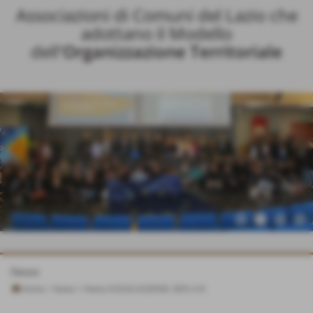
Associazioni di Comuni del Lazio che
adottano il Modello
dell
'Organizzazione Territoriale
News
Home
>
News
>
News ASSOCIAZIONE SER.A.R.